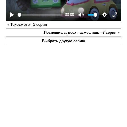
00:00
Play
Mute
Settings
Enter
«
Техосмотр - 5 серия
fullsc
Поспешишь, всех насмешишь - 7 серия
»
Выбрать другую серию