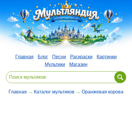
Главная
Блог
Песни
Раскраски
Картинки
Мультики
Магазин
Главная
→
Каталог мультиков
→
Оранжевая корова