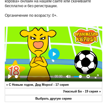
корова» онлайн на нашем сайте или скачивайте
бесплатно и без регистрации.
Органичение по возрасту: 0+.
Play
00:00
Play
Mute
Settings
Enter
«
С Новым годом, Дед Мороз! - 17 серия
fullsc
Ужасный Бо - 19 серия
»
Выбрать другую серию