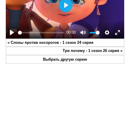
Play
00:00
Play
Mute
Settings
Enter
«
Слоны против носорогов - 1 сезон 24 серия
fullsc
Три почему - 1 сезон 26 серия
»
Выбрать другую серию