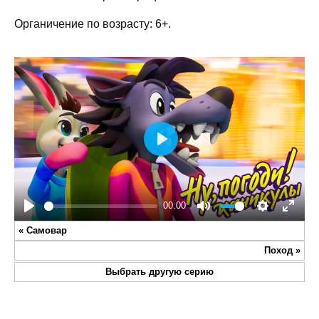
Органичение по возрасту: 6+.
Play
00:00
Play
Mute
Settings
Enter
«
Самовар
fullsc
Поход
»
Выбрать другую серию