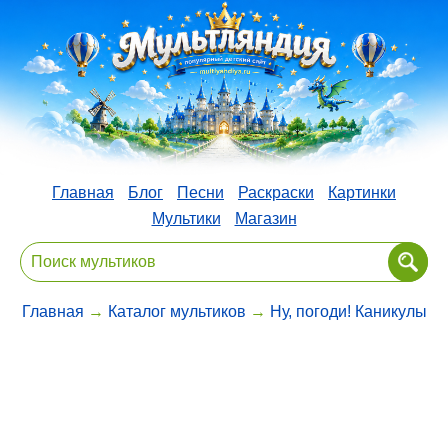
Главная
Блог
Песни
Раскраски
Картинки
Мультики
Магазин
Главная
→
Каталог мультиков
→
Ну, погоди! Каникулы