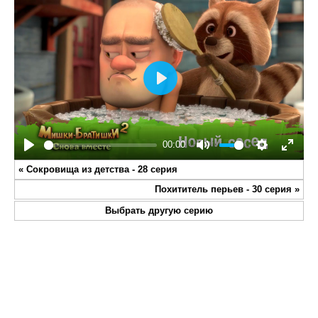
Play
00:00
Play
Mute
Settings
Enter
«
Сокровища из детства - 28 серия
fullsc
Похититель перьев - 30 серия
»
Выбрать другую серию