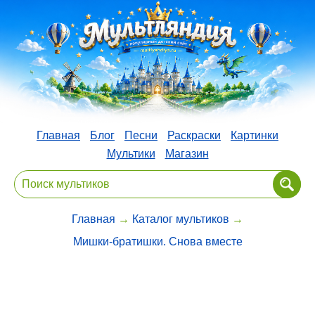
Главная
Блог
Песни
Раскраски
Картинки
Мультики
Магазин
Главная
→
Каталог мультиков
→
Мишки-братишки. Снова вместе