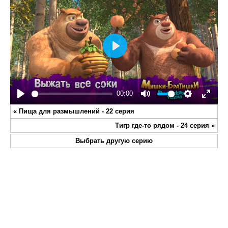
Play
00:00
Play
Mute
Settings
Enter
«
Пища для размышлений - 22 серия
fullsc
Тигр где-то рядом - 24 серия
»
Выбрать другую серию