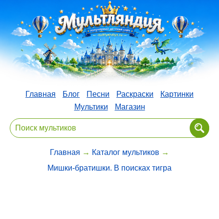
Главная
Блог
Песни
Раскраски
Картинки
Мультики
Магазин
Главная
→
Каталог мультиков
→
Мишки-братишки. В поисках тигра