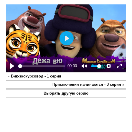
Play
00:00
Play
Mute
Settings
Enter
«
Вик-экскурсовод - 1 серия
fullsc
Приключения начинаются - 3 серия
»
Выбрать другую серию