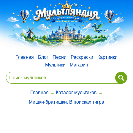
Главная
Блог
Песни
Раскраски
Картинки
Мультики
Магазин
Главная
→
Каталог мультиков
→
Мишки-братишки. В поисках тигра