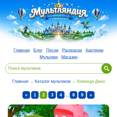
Главная
Блог
Песни
Раскраски
Картинки
Мультики
Магазин
Главная
→
Каталог мультиков
→ Команда Дино
«
1
2
3
4
8
9
»
...