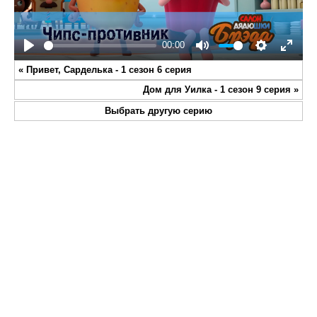
00:00
Play
Mute
Settings
Enter
«
Привет, Сарделька - 1 сезон 6 серия
fullsc
Дом для Уилка - 1 сезон 9 серия
»
Выбрать другую серию