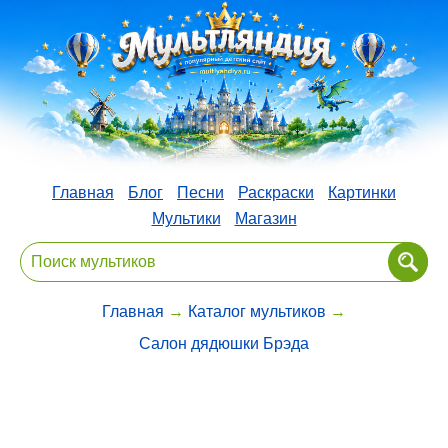
Главная
Блог
Песни
Раскраски
Картинки
Мультики
Магазин
Главная
→
Каталог мультиков
→
Салон дядюшки Брэда