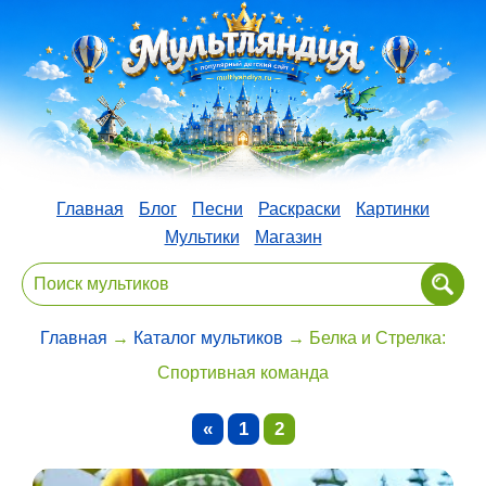
Главная
Блог
Песни
Раскраски
Картинки
Мультики
Магазин
Главная
→
Каталог мультиков
→ Белка и Стрелка:
Спортивная команда
«
1
2