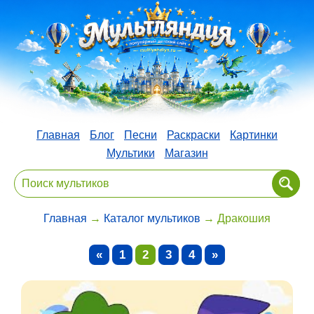
Главная
Блог
Песни
Раскраски
Картинки
Мультики
Магазин
Главная
→
Каталог мультиков
→ Дракошия
«
1
2
3
4
»