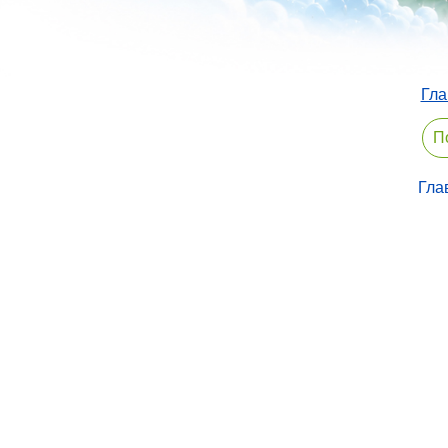
Гла
Гла