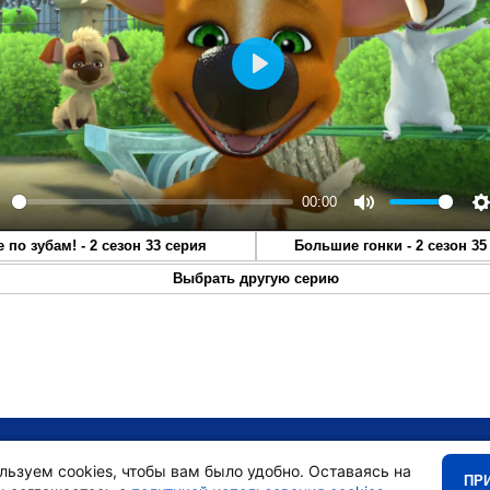
Play
00:00
lay
Mute
S
е по зубам! - 2 сезон 33 серия
Большие гонки - 2 сезон 35
Выбрать другую серию
•
Главная
•
льзуем cookies, чтобы вам было удобно. Оставаясь на
ПР