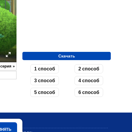
Скачать
ettings
Enter
 серия
»
1 способ
2 способ
fullscreen
3 способ
4 способ
5 способ
6 способ
Мультики
ИНЯТЬ