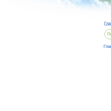
Гла
Гла