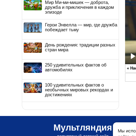
Мир Ми-ми-мишек — доброта,
дружба и приключения в каждом
эпизоде
Герои Энвелла — мир, где дружба
побеждает тьму
День рождения: традиции разных
стран мира
P
250 удивительных фактов об
«
На
автомобилях
100 удивительных фактов о
необычных мировых рекордах и
достижениях
Мультляндия
Мы испо
популярный детский сайт