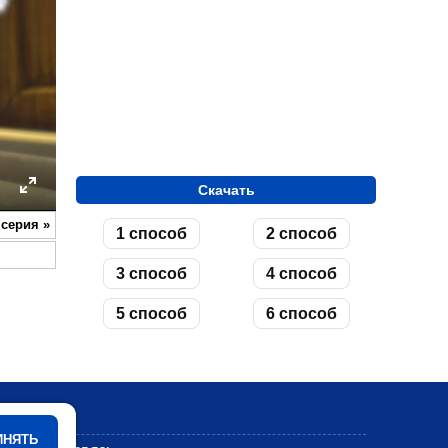
Скачать
ettings
Enter
 серия
»
1 способ
2 способ
fullscreen
3 способ
4 способ
5 способ
6 способ
Мультики
ИНЯТЬ