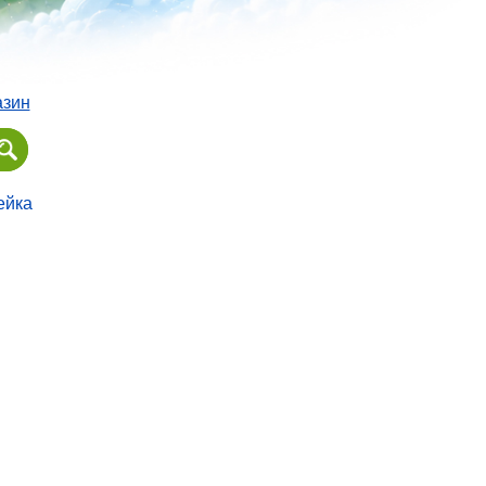
азин
ейка