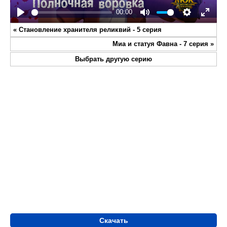
00:00
Play
Mute
Settings
Enter
«
Становление хранителя реликвий - 5 серия
fullsc
Миа и статуя Фавна - 7 серия
»
Выбрать другую серию
Скачать