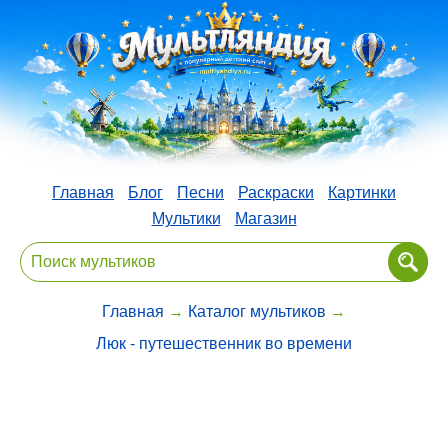
Главная
Блог
Песни
Раскраски
Картинки
Мультики
Магазин
Главная
→
Каталог мультиков
→
Люк - путешественник во времени