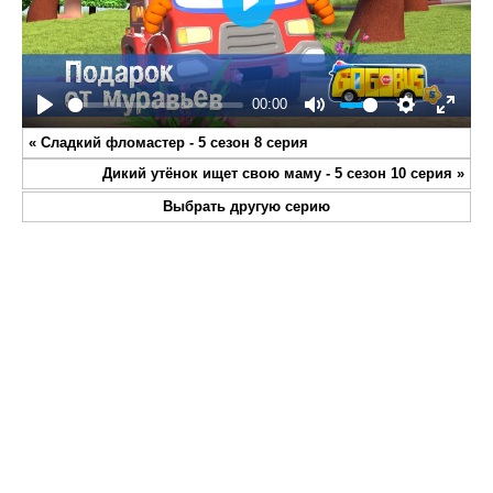
Play
00:00
Play
Mute
Settings
Enter
«
Сладкий фломастер - 5 сезон 8 серия
fullsc
Дикий утёнок ищет свою маму - 5 сезон 10 серия
»
Выбрать другую серию