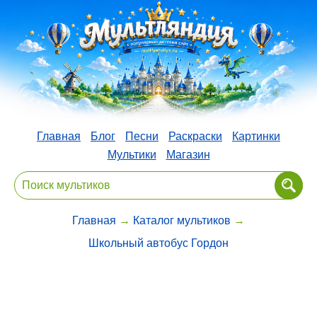
Главная
Блог
Песни
Раскраски
Картинки
Мультики
Магазин
Главная
→
Каталог мультиков
→
Школьный автобус Гордон