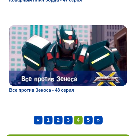
Все против Зеноса - 48 серия
«
1
2
3
4
5
»