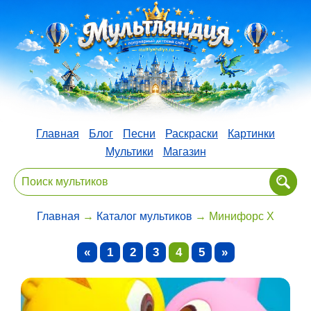
Главная
Блог
Песни
Раскраски
Картинки
Мультики
Магазин
Главная
→
Каталог мультиков
→ Минифорс X
«
1
2
3
4
5
»