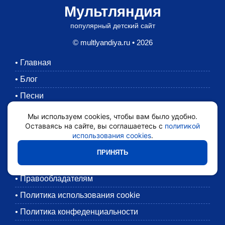
Мультляндия
популярный детский сайт
© multlyandiya.ru • 2026
•
Главная
•
Блог
•
Песни
•
Раскраски
Мы используем cookies, чтобы вам было удобно.
Оставаясь на сайте, вы соглашаетесь с
политикой
•
Картинки
использования cookies
.
•
Мультики
ПРИНЯТЬ
•
Обратная связь
•
Правообладателям
•
Политика использования cookie
•
Политика конфеденциальности