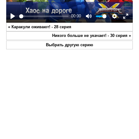
00:00
Play
Mute
Settings
Enter
«
Каракули оживают! - 28 серия
fullsc
Никого больше не укачает! - 30 серия
»
Выбрать другую серию