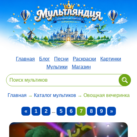
Главная
Блог
Песни
Раскраски
Картинки
Мультики
Магазин
Главная
→
Каталог мультиков
→ Овощная вечеринка
«
1
2
5
6
7
8
9
»
...