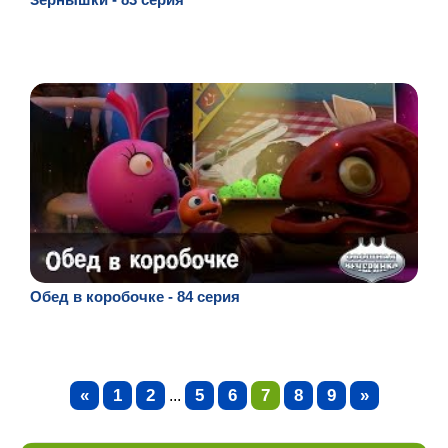
Обед в коробочке - 84 серия
«
1
2
5
6
7
8
9
»
...