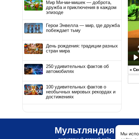
Мир Ми-ми-мишек — доброта,
дружба и приключения в каждом
эпизоде
Герои Энвелла — мир, где дружба
побеждает тьму
День рождения: традиции разных
стран мира
P
250 удивительных фактов об
«
Ск
автомобилях
100 удивительных фактов о
необычных мировых рекордах и
достижениях
Мультляндия
Мы испо
популярный детский сайт