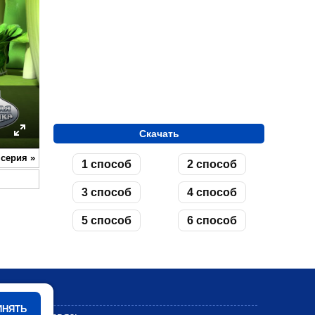
Скачать
ettings
Enter
 серия
»
1 способ
2 способ
fullscreen
3 способ
4 способ
5 способ
6 способ
Мультики
ИНЯТЬ