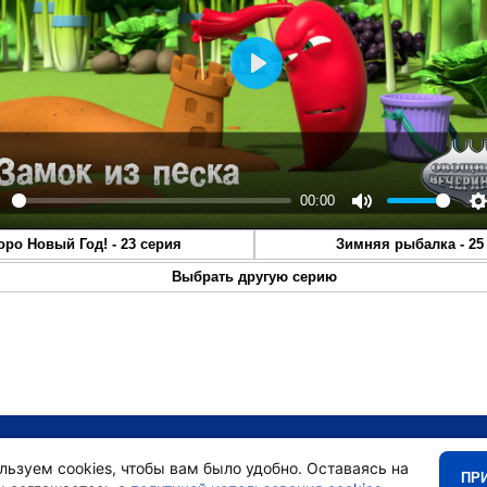
Play
00:00
lay
Mute
S
оро Новый Год! - 23 серия
Зимняя рыбалка - 25
Выбрать другую серию
•
Главная
•
льзуем cookies, чтобы вам было удобно. Оставаясь на
ПР