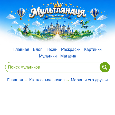
Главная
Блог
Песни
Раскраски
Картинки
Мультики
Магазин
Главная
→
Каталог мультиков
→
Марин и его друзья