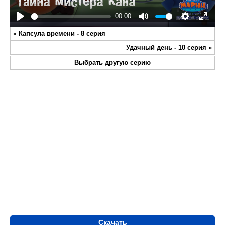
00:00
Play
Mute
Settings
Enter
«
Капсула времени - 8 серия
fullsc
Удачный день - 10 серия
»
Выбрать другую серию
Скачать