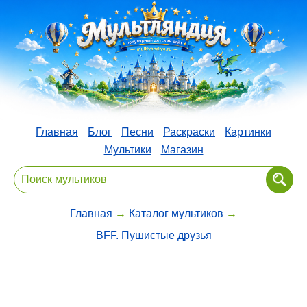
Главная
Блог
Песни
Раскраски
Картинки
Мультики
Магазин
Главная
→
Каталог мультиков
→
BFF. Пушистые друзья