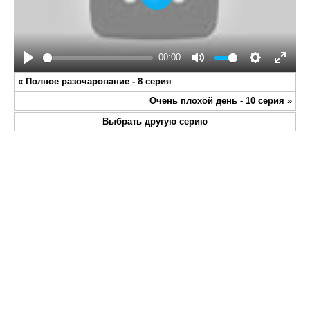
Play
00:00
Play
Mute
Settings
Enter
«
Полное разочарование - 8 серия
fullsc
Очень плохой день - 10 серия
»
Выбрать другую серию