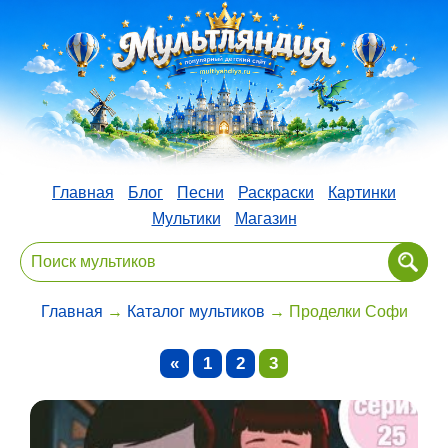
Главная
Блог
Песни
Раскраски
Картинки
Мультики
Магазин
Главная
→
Каталог мультиков
→ Проделки Софи
«
1
2
3